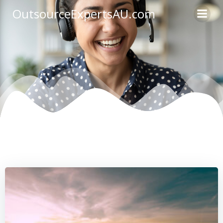
OutsourceExpertsAU.com