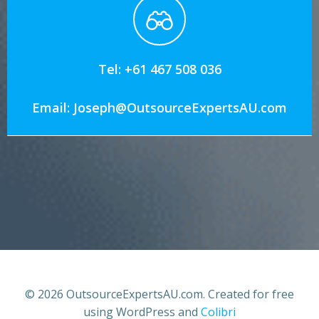
Tel: +61 467 508 036
Email: Joseph@OutsourceExpertsAU.com
© 2026 OutsourceExpertsAU.com. Created for free
using WordPress and
Colibri